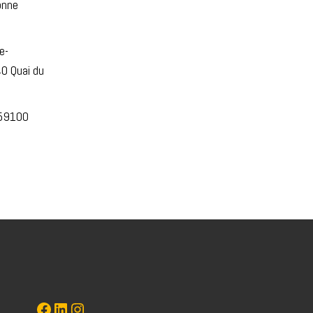
onne
e-
40 Quai du
 59100
Marie-Charlotte
LinkedIn
Instagram