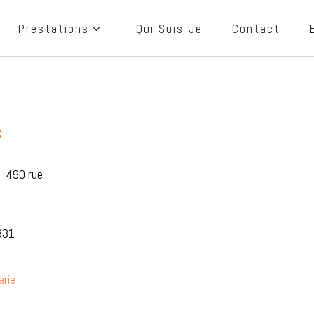
Prestations
Qui Suis-Je
Contact
S
 – 490 rue
831
rie-