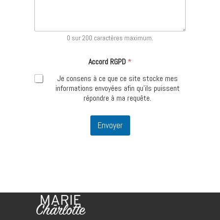
0 sur 200 caractères maximum.
s
Accord RGPD
*
o
u
Je consens à ce que ce site stocke mes
h
informations envoyées afin qu’ils puissent
a
répondre à ma requête.
i
t
e
Envoyer
r
i
e
z
?
ê
t
e
s
-