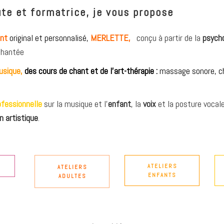
te et formatrice, je vous propose
ent
original et personnalisé,
MERLETTE,
conçu à partir de la
psych
 chantée
usique,
des cours de chant et de l’art-thérapie :
massage sonore, c
ofessionnelle
sur la musique et l’
enfant
, la
voix
et la posture vocale 
n artistique
.
ATELIERS
ATELIERS
ENFANTS
ADULTES