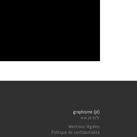
graphisme (jö)
ww.jo-o/fr
Mentions légales
Politique de confidentialité