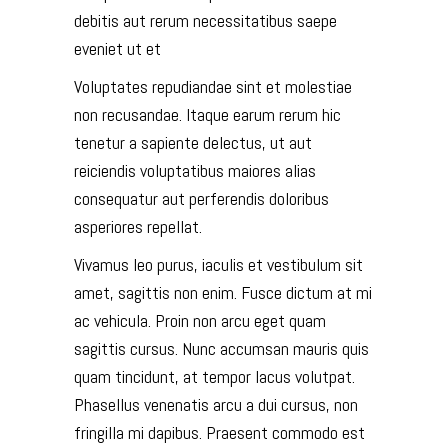
debitis aut rerum necessitatibus saepe
eveniet ut et
Voluptates repudiandae sint et molestiae
non recusandae. Itaque earum rerum hic
tenetur a sapiente delectus, ut aut
reiciendis voluptatibus maiores alias
consequatur aut perferendis doloribus
asperiores repellat.
Vivamus leo purus, iaculis et vestibulum sit
amet, sagittis non enim. Fusce dictum at mi
ac vehicula. Proin non arcu eget quam
sagittis cursus. Nunc accumsan mauris quis
quam tincidunt, at tempor lacus volutpat.
Phasellus venenatis arcu a dui cursus, non
fringilla mi dapibus. Praesent commodo est