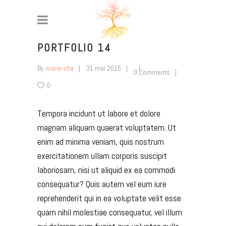
PORTFOLIO 14
By
marie-cha
31 mai 2015
0 Comments
0
T
empora incidunt ut labore et dolore
magnam aliquam quaerat voluptatem. Ut
enim ad minima veniam, quis nostrum
exercitationem ullam corporis suscipit
laboriosam, nisi ut aliquid ex ea commodi
consequatur? Quis autem vel eum iure
reprehenderit qui in ea voluptate velit esse
quam nihil molestiae consequatur, vel illum