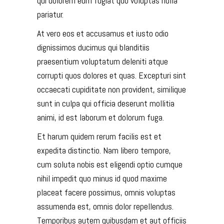
qui dolorem eum fugiat quo voluptas nulla
pariatur.
At vero eos et accusamus et iusto odio
dignissimos ducimus qui blanditiis
praesentium voluptatum deleniti atque
corrupti quos dolores et quas. Excepturi sint
occaecati cupiditate non provident, similique
sunt in culpa qui officia deserunt mollitia
animi, id est laborum et dolorum fuga.
Et harum quidem rerum facilis est et
expedita distinctio. Nam libero tempore,
cum soluta nobis est eligendi optio cumque
nihil impedit quo minus id quod maxime
placeat facere possimus, omnis voluptas
assumenda est, omnis dolor repellendus.
Temporibus autem quibusdam et aut officiis