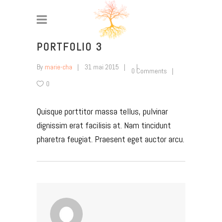
PORTFOLIO 3
By
marie-cha
31 mai 2015
0 Comments
0
Quisque porttitor massa tellus, pulvinar
dignissim erat facilisis at. Nam tincidunt
pharetra feugiat. Praesent eget auctor arcu.