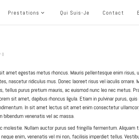
Prestations
Qui Suis-Je
Contact
0
it amet egestas metus rhoncus. Mauris pellentesque enim risus, ut 
s, nascetur ridiculus mus. Donec laoreet risus vel iaculis ornare. 
is, tellus purus pretium mauris, ac euismod nunc leo nec metus. Prae
 lorem sit amet, dapibus rhoncus ligula. Etiam in pulvinar purus, qu
dimentum. In sit amet lectus sit amet enim consectetur ullamcorpe
rem bibendum venenatis vel ac massa.
c molestie. Nullam auctor purus sed fringilla fermentum. Aliquam t
 neque enim, venenatis vel mi non, facilisis imperdiet tellus. Vestib