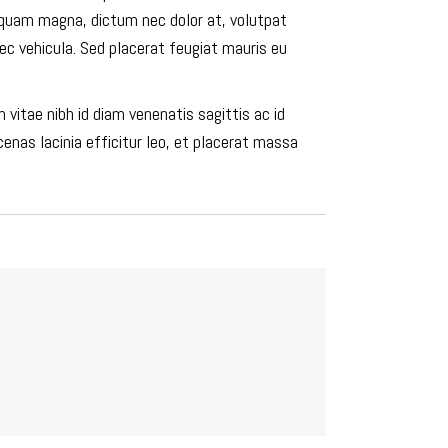
s quam magna, dictum nec dolor at, volutpat
 nec vehicula. Sed placerat feugiat mauris eu
 vitae nibh id diam venenatis sagittis ac id
nas lacinia efficitur leo, et placerat massa