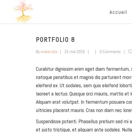
Accueil
PORTFOLIO 8
By
marie-cha
31 mai 2015
0 Comments
C
urabitur dignissim enim eget diam fermentum, s
natoque penatibus et magnis dis parturient monte
eleifend ex. Ut sodales, sem quis eleifend lobort
laoreet a lectus. Quisque orci mauris, mattis et
Aliquam erat volutpat. In fermentum posuere con
ultricies placerat mauris. Cras non diam nec lo
Suspendisse potenti. Phasellus pretium sed mi a
et justo tristique, et aliquam ante sodales. Nulla