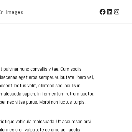
Facebook
LinkedIn
Instag
En Images
pulvinar nunc convallis vitae. Cum sociis
Maecenas eget eros semper, vulputate libero vel,
sent lectus velit, eleifend sed iaculis in,
is malesuada sapien. In fermentum rutrum auctor.
r nec vitae purus. Morbi non luctus turpis,
ristique vehicula malesuada. Ut accumsan orci
ulum ex orci, vulputate ac urna ac, iaculis